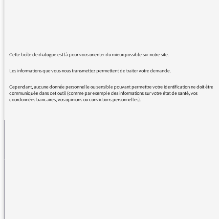
départements.
A la Martinique, à la Guadeloupe, à la
Réunion, dans la Nièvre, dans la Seine-
Maritime etc… Et non « en », tarte à la crème
de la facilité.
Cette boîte de dialogue est là pour vous orienter du mieux possible sur notre site.
Les informations que vous nous transmettez permettent de traiter votre demande.
Cependant, aucune donnée personnelle ou sensible pouvant permettre votre identification ne doit être
communiquée dans cet outil (comme par exemple des informations sur votre état de santé, vos
coordonnées bancaires, vos opinions ou convictions personnelles).
REVENIR AUX MESSAGES
La médiatrice
VOUS AVEZ UN PROBLÈME DE RÉCEPTION ?
Remplissez l’un de nos formulaires afin que nous puissions vous aider.