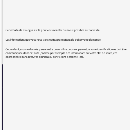
le fond était passionnant, mais on ne peut
pas parler d'œuvres spoliées.
On spolie quelqu'un. Les propriétaires
dépossédés ont été spoliés. Merci !
Cette boîte de dialogue est là pour vous orienter du mieux possible sur notre site.
Les informations que vous nous transmettez permettent de traiter votre demande.
Cependant, aucune donnée personnelle ou sensible pouvant permettre votre identification ne doit être
REVENIR AUX MESSAGES
communiquée dans cet outil (comme par exemple des informations sur votre état de santé, vos
coordonnées bancaires, vos opinions ou convictions personnelles).
La médiatrice
VOUS AVEZ UN PROBLÈME DE RÉCEPTION ?
Remplissez l’un de nos formulaires afin que nous puissions vous aider.