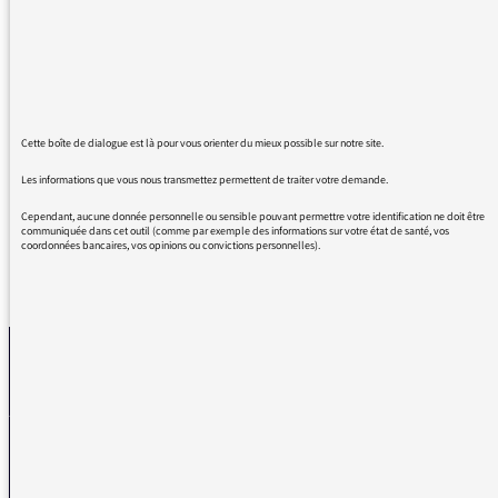
nous avons droit à un festival du langage
infantile. Papas et mamans dans routes les
phrases, France Inter ne connaît pas les mots
père et mère. Mr Laurent Delmas a fustigé
récemment cette pratique ridicule, mais
manifestement vos journalistes n'en ont rien à
Cette boîte de dialogue est là pour vous orienter du mieux possible sur notre site.
faire.
Les informations que vous nous transmettez permettent de traiter votre demande.
Cependant, aucune donnée personnelle ou sensible pouvant permettre votre identification ne doit être
communiquée dans cet outil (comme par exemple des informations sur votre état de santé, vos
coordonnées bancaires, vos opinions ou convictions personnelles).
REVENIR AUX MESSAGES
La médiatrice