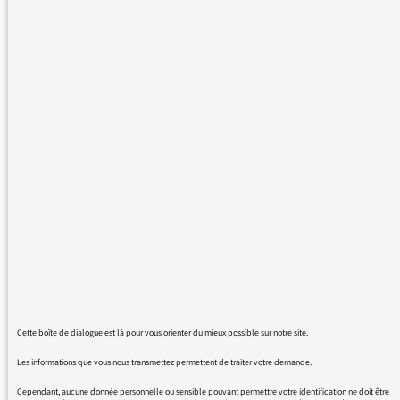
c’était un mot français.
Non c’est le mot anglais.
En français, on parle de réduflation.
Quand le mot existe en français, pourquoi
utiliser le mot anglais ?
20/09/2023 - 13:57
Plus de messages :
Cette boîte de dialogue est là pour vous orienter du mieux possible sur notre site.
Les informations que vous nous transmettez permettent de traiter votre demande.
Cependant, aucune donnée personnelle ou sensible pouvant permettre votre identification ne doit être