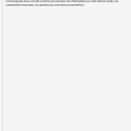
communiquée dans cet outil (comme par exemple des informations sur votre état de santé, vos
coordonnées bancaires, vos opinions ou convictions personnelles).