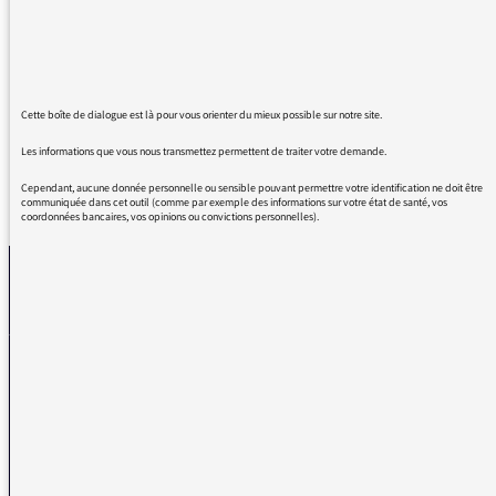
d'animation "Sauvages". Une "AUDE à la
nature". Combien de fois faudra-t-il répéter
que "ODE" se prononce comme "COMME",
"COMMODE", "ETOFFE" ? Merci. Bien à vous
Cette boîte de dialogue est là pour vous orienter du mieux possible sur notre site.
Les informations que vous nous transmettez permettent de traiter votre demande.
Cependant, aucune donnée personnelle ou sensible pouvant permettre votre identification ne doit être
REVENIR AUX MESSAGES
communiquée dans cet outil (comme par exemple des informations sur votre état de santé, vos
coordonnées bancaires, vos opinions ou convictions personnelles).
La médiatrice
VOUS AVEZ UN PROBLÈME DE RÉCEPTION ?
Remplissez l’un de nos formulaires afin que nous puissions vous aider.