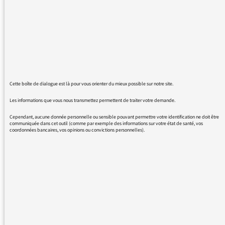
bien par exemple que l'on dise "y a" à la place
d"'il y a". L'expression orale ne doit pas
forcément être aussi précise que la langue
écrite. Mais je souhaiterais malgré tout que
chacun fasse quelques efforts. Les
enseignants se battent au quotidien pour
aider les élèves à s'exprimer correctement.
Cette boîte de dialogue est là pour vous orienter du mieux possible sur notre site.
Pourquoi les journalistes ne le feraient-ils
pas?
Les informations que vous nous transmettez permettent de traiter votre demande.
Je vous remercie de prendre en compte mon
Cependant, aucune donnée personnelle ou sensible pouvant permettre votre identification ne doit être
message. Peut-être en trouverez-vous le
communiquée dans cet outil (comme par exemple des informations sur votre état de santé, vos
coordonnées bancaires, vos opinions ou convictions personnelles).
contenu exagéré. Je ne dis pas que les
journalistes et animateurs s'expriment mal,
mais simplement qu'ils parsèment leurs
interventions de tics de langage (et je serai
indulgent pour le fameux "voilà" utilisé sans
cesse) auxquels ils devraient faire
attention.J'essaie pourtant d'en faire
abstraction. Mais l'éternel "c'est quoi' me