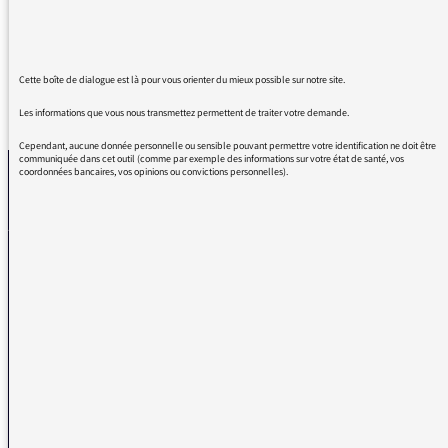
français, oui ?
Cette boîte de dialogue est là pour vous orienter du mieux possible sur notre site.
REVENIR AUX MESSAGES
Les informations que vous nous transmettez permettent de traiter votre demande.
Cependant, aucune donnée personnelle ou sensible pouvant permettre votre identification ne doit être
communiquée dans cet outil (comme par exemple des informations sur votre état de santé, vos
coordonnées bancaires, vos opinions ou convictions personnelles).
La médiatrice
VOUS AVEZ UN PROBLÈME DE RÉCEPTION ?
Remplissez l’un de nos formulaires afin que nous puissions vous aider.
Réception FM/DAB