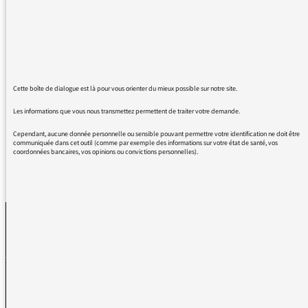
substantif :
- Le prix maximAL...
- Faire son maximUM...
Somme toute c'est très simple et doit être
enseigné dans le cycle secondaire comme en
école de journalisme.
Cette boîte de dialogue est là pour vous orienter du mieux possible sur notre site.
Merci de votre attention.
Les informations que vous nous transmettez permettent de traiter votre demande.
Cependant, aucune donnée personnelle ou sensible pouvant permettre votre identification ne doit être
communiquée dans cet outil (comme par exemple des informations sur votre état de santé, vos
coordonnées bancaires, vos opinions ou convictions personnelles).
REVENIR AUX MESSAGES
La médiatrice