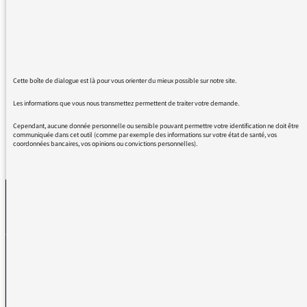
On a eu hier matin 'un nhasard', avant-hier
matin 'des zharicots'.
Merci de réviser les bases ! Et de passer le
mot.
Cette boîte de dialogue est là pour vous orienter du mieux possible sur notre site.
Les informations que vous nous transmettez permettent de traiter votre demande.
Cependant, aucune donnée personnelle ou sensible pouvant permettre votre identification ne doit être
communiquée dans cet outil (comme par exemple des informations sur votre état de santé, vos
coordonnées bancaires, vos opinions ou convictions personnelles).
REVENIR AUX MESSAGES
La médiatrice
VOUS AVEZ UN PROBLÈME DE RÉCEPTION ?