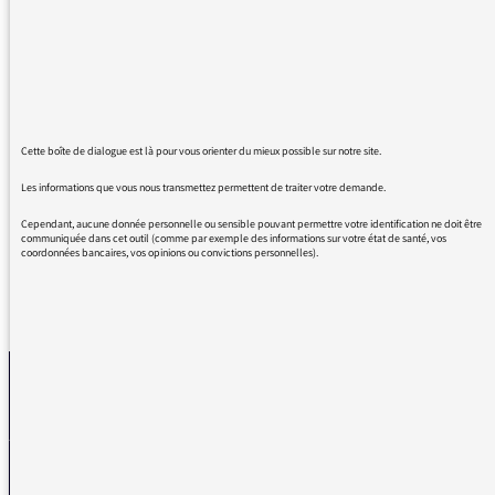
sont des fautes de français. Leur préciser
également que les noms "réel" et "réalité" ne
sont pas synonymes, ainsi que les adjectifs
qui leur correspondent : "Réel" et "réalistes".
Enfin il n'y a pas lieu d'employer "En
revanche" quand "Par contre" s'impose. Une
Cette boîte de dialogue est là pour vous orienter du mieux possible sur notre site.
revanche se prend à froid alors qu'un contre
est dans l'instant.
Les informations que vous nous transmettez permettent de traiter votre demande.
Cependant, aucune donnée personnelle ou sensible pouvant permettre votre identification ne doit être
communiquée dans cet outil (comme par exemple des informations sur votre état de santé, vos
coordonnées bancaires, vos opinions ou convictions personnelles).
REVENIR AUX MESSAGES
La médiatrice