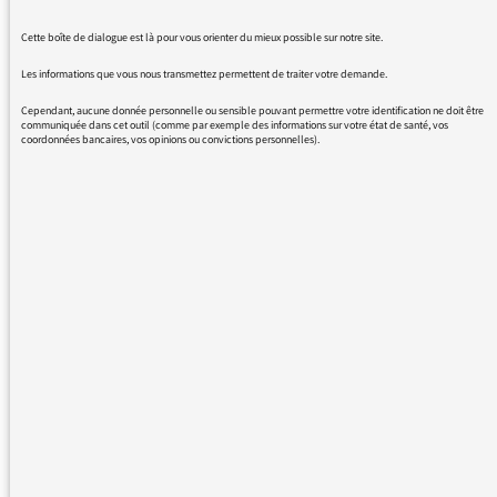
Cette boîte de dialogue est là pour vous orienter du mieux possible sur notre site.
Les informations que vous nous transmettez permettent de traiter votre demande.
Cependant, aucune donnée personnelle ou sensible pouvant permettre votre identification ne doit être
11/10/2021 - 14:33
communiquée dans cet outil (comme par exemple des informations sur votre état de santé, vos
coordonnées bancaires, vos opinions ou convictions personnelles).
Plus de messages :