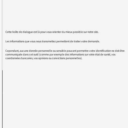
existe "mi-mandat" ?Les Français se disent
non-doués pour les langues (autres que la
leur !) mais qu'ils utilisent donc des mots
français !!!!!!! J'aimerais lire une réponse
précise à mon message
Cette boîte de dialogue est là pour vous orienter du mieux possible sur notre site.
Les informations que vous nous transmettez permettent de traiter votre demande.
Cependant, aucune donnée personnelle ou sensible pouvant permettre votre identification ne doit être
communiquée dans cet outil (comme par exemple des informations sur votre état de santé, vos
coordonnées bancaires, vos opinions ou convictions personnelles).
REVENIR AUX MESSAGES
La médiatrice
VOUS AVEZ UN PROBLÈME DE RÉCEPTION ?
Remplissez l’un de nos formulaires afin que nous puissions vous aider.