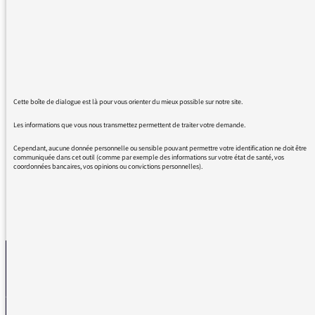
l'appellation "Best of" ? Cela frise la
fainéantise intellectuelle ! Il me semble que la
mention "Le meilleur" serait plus appropriée.
Problème majeur, pour parler de meilleur
encore faut-il l'être. Malheureusement, la
qualité de l'information n'est pas toujours au
rendez-vous. Les journalistes locaux se
Cette boîte de dialogue est là pour vous orienter du mieux possible sur notre site.
laissent trop facilement aller à
Les informations que vous nous transmettez permettent de traiter votre demande.
l'approximation.
Cependant, aucune donnée personnelle ou sensible pouvant permettre votre identification ne doit être
communiquée dans cet outil (comme par exemple des informations sur votre état de santé, vos
coordonnées bancaires, vos opinions ou convictions personnelles).
REVENIR AUX MESSAGES
La médiatrice