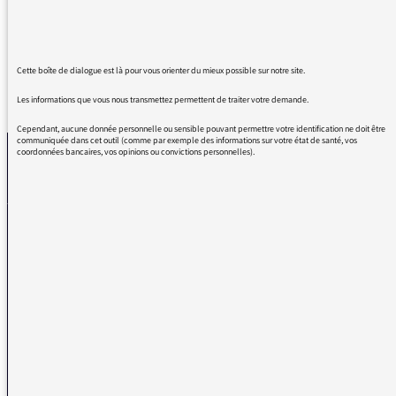
d'une brulante actualité.
Cette boîte de dialogue est là pour vous orienter du mieux possible sur notre site.
REVENIR AUX MESSAGES
Les informations que vous nous transmettez permettent de traiter votre demande.
Cependant, aucune donnée personnelle ou sensible pouvant permettre votre identification ne doit être
communiquée dans cet outil (comme par exemple des informations sur votre état de santé, vos
coordonnées bancaires, vos opinions ou convictions personnelles).
La médiatrice
VOUS AVEZ UN PROBLÈME DE RÉCEPTION ?
Remplissez l’un de nos formulaires afin que nous puissions vous aider.
Réception FM/DAB