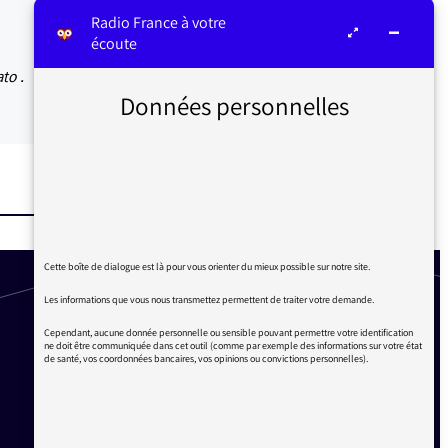
Radio France à votre
écoute
to .
Données personnelles
Cette boîte de dialogue est là pour vous orienter du mieux possible sur notre site.
Les informations que vous nous transmettez permettent de traiter votre demande.
Cependant, aucune donnée personnelle ou sensible pouvant permettre votre identification
ne doit être communiquée dans cet outil (comme par exemple des informations sur votre état
de santé, vos coordonnées bancaires, vos opinions ou convictions personnelles).