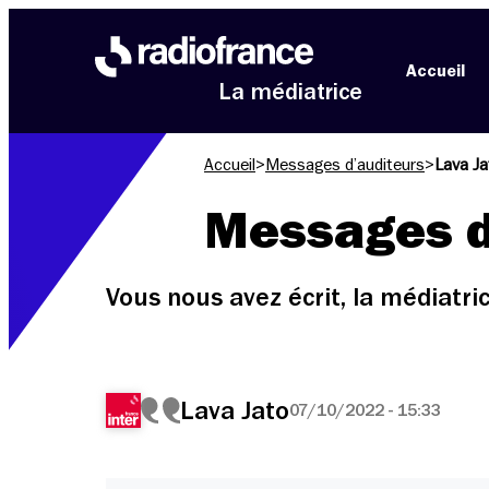
Aller au menu
Aller au contenu
Aller au pied de page
Accueil
La médiatrice
Accueil
>
Messages d’auditeurs
>
Lava Ja
Messages d
Vous nous avez écrit, la médiatr
Lava Jato
07/10/2022 - 15:33