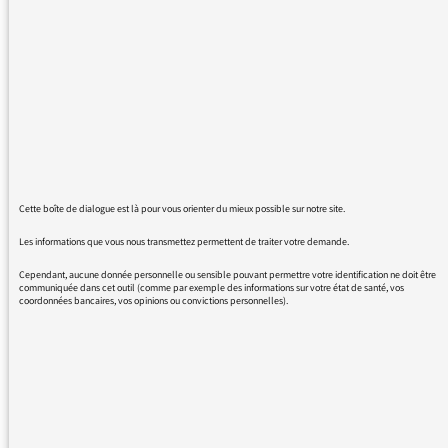
premier anniversaire du confinement alors
que c’était le 16 mars, merci
16/03/2021 - 14:15
Cette boîte de dialogue est là pour vous orienter du mieux possible sur notre site.
Les informations que vous nous transmettez permettent de traiter votre demande.
Bonjour et merci pour votre vigilance.
Cependant, aucune donnée personnelle ou sensible pouvant permettre votre identification ne doit être
communiquée dans cet outil (comme par exemple des informations sur votre état de santé, vos
L’information a été rectifiée en fin de journal.
coordonnées bancaires, vos opinions ou convictions personnelles).
Bien cordialement,
L’équipe de la médiatrice