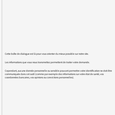
émission du 5-7, c'est un vrai bonheur de se
réveiller avec vous, avec votre intelligence et la
douceur avec laquelle vous parlez et exposez
les différentes infos. Je vous écoute tout le
temps, je me lève souvent très tôt et j'avoue
que vous m'aidez beaucoup. je dois vous dire
que ce matin a été un matin vraiment
merveilleux lorsque j'ai entendu Jean Baptiste
Audibert présenter Andrea Lazlo de Simone,
Cette boîte de dialogue est là pour vous orienter du mieux possible sur notre site.
et ce morceau de musique magnifique
Immensità.... Quel moment de bonheur, de
Les informations que vous nous transmettez permettent de traiter votre demande.
douceur, de pure beauté dans ce monde si
Cependant, aucune donnée personnelle ou sensible pouvant permettre votre identification ne doit être
âpre, si violent... j'écoute en boucle le
communiquée dans cet outil (comme par exemple des informations sur votre état de santé, vos
coordonnées bancaires, vos opinions ou convictions personnelles).
morceau passé dans votre émission et cela
m'a réchauffé le cœur et l'âme... Merci mille
fois... Encore plein de musique et de belles
informations. Bravo à vous.