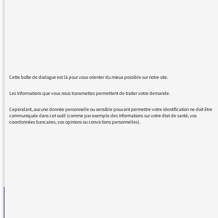
vous m'informez, vous me faites réfléchir
également, mais me 'forcer' à démarrer la
journée avec un sourire c'est tout simplement
imparable.
J'ai l'impression quand je vous écoute, que
vous tous aussi vous vous marrez pas mal , en
Cette boîte de dialogue est là pour vous orienter du mieux possible sur notre site.
travaillant, au petit matin. Magnifique. Je me
trompe?
Les informations que vous nous transmettez permettent de traiter votre demande.
Donc, un grand merci pour ma piqure de
Cependant, aucune donnée personnelle ou sensible pouvant permettre votre identification ne doit être
bonne humeur! Bon travail.
communiquée dans cet outil (comme par exemple des informations sur votre état de santé, vos
coordonnées bancaires, vos opinions ou convictions personnelles).
REVENIR AUX MESSAGES