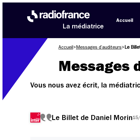
Aller au menu
Aller au contenu
Aller au pied de page
Accueil
La médiatrice
Accueil
>
Messages d’auditeurs
>
Le Bill
Messages d
Vous nous avez écrit, la médiatr
Le Billet de Daniel Morin
15/