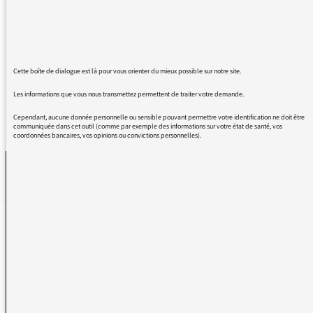
billet. Merci pour votre subtilité
J'espère que cela durera encore longtemps
merci
Cette boîte de dialogue est là pour vous orienter du mieux possible sur notre site.
Les informations que vous nous transmettez permettent de traiter votre demande.
Cependant, aucune donnée personnelle ou sensible pouvant permettre votre identification ne doit être
REVENIR AUX MESSAGES
communiquée dans cet outil (comme par exemple des informations sur votre état de santé, vos
coordonnées bancaires, vos opinions ou convictions personnelles).
La médiatrice
VOUS AVEZ UN PROBLÈME DE RÉCEPTION ?
Remplissez l’un de nos formulaires afin que nous puissions vous aider.