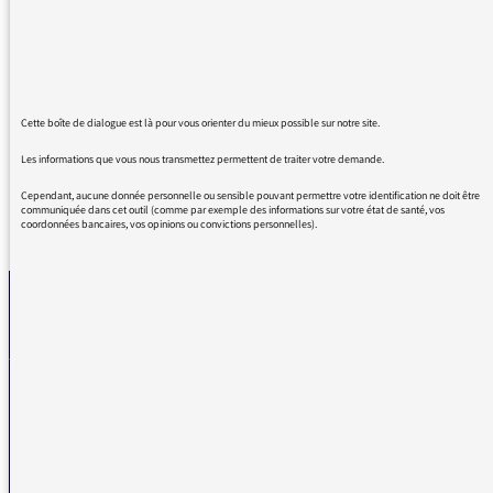
“hypercompétence” qui me réjouissent. Un
crédit spécial à Johann Chapoutot. Il fait
partie d’un de ces moments rares à l’antenne,
quand on en saisit un, on le garde!
Bon été à vous et à toute votre équipe
Cette boîte de dialogue est là pour vous orienter du mieux possible sur notre site.
Les informations que vous nous transmettez permettent de traiter votre demande.
Cependant, aucune donnée personnelle ou sensible pouvant permettre votre identification ne doit être
communiquée dans cet outil (comme par exemple des informations sur votre état de santé, vos
coordonnées bancaires, vos opinions ou convictions personnelles).
REVENIR AUX MESSAGES
La médiatrice
VOUS AVEZ UN PROBLÈME DE RÉCEPTION ?
Remplissez l’un de nos formulaires afin que nous puissions vous aider.