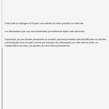
aujourd'hui : la bibliothèque de Pascal
Rambert. Force de vie, légèreté, joie,
profondeur de ce qui est dit. Merci.
Cette boîte de dialogue est là pour vous orienter du mieux possible sur notre site.
Les informations que vous nous transmettez permettent de traiter votre demande.
REVENIR AUX MESSAGES
Cependant, aucune donnée personnelle ou sensible pouvant permettre votre identification ne doit être
communiquée dans cet outil (comme par exemple des informations sur votre état de santé, vos
coordonnées bancaires, vos opinions ou convictions personnelles).
La médiatrice
VOUS AVEZ UN PROBLÈME DE RÉCEPTION ?
Remplissez l’un de nos formulaires afin que nous puissions vous aider.