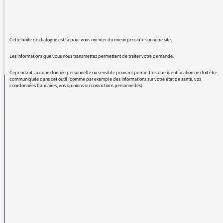
synthétise bien la situation au Bresil.
Cette boîte de dialogue est là pour vous orienter du mieux possible sur notre site.
REVENIR AUX MESSAGES
Les informations que vous nous transmettez permettent de traiter votre demande.
Cependant, aucune donnée personnelle ou sensible pouvant permettre votre identification ne doit être
communiquée dans cet outil (comme par exemple des informations sur votre état de santé, vos
coordonnées bancaires, vos opinions ou convictions personnelles).
La médiatrice
VOUS AVEZ UN PROBLÈME DE RÉCEPTION ?
Remplissez l’un de nos formulaires afin que nous puissions vous aider.
Réception FM/DAB