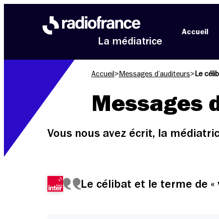
Aller au menu
Aller au contenu
Aller au pied de page
Accueil
La médiatrice
Accueil
>
Messages d’auditeurs
>
Le célib
Messages d
Vous nous avez écrit, la médiatr
Le célibat et le terme de « vi