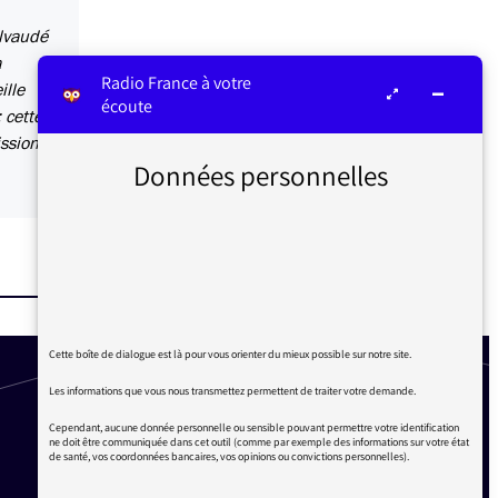
alvaudé
a
Radio France à votre
ille
écoute
: cette
ssion,
Données personnelles
Cette boîte de dialogue est là pour vous orienter du mieux possible sur notre site.
Les informations que vous nous transmettez permettent de traiter votre demande.
Cependant, aucune donnée personnelle ou sensible pouvant permettre votre identification
ne doit être communiquée dans cet outil (comme par exemple des informations sur votre état
de santé, vos coordonnées bancaires, vos opinions ou convictions personnelles).