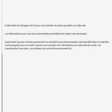
apothéose aujourd'hui. Il a enjoué chacune de
mes journées avant de commencer le travail.
MERCI.
Cette boîte de dialogue est là pour vous orienter du mieux possible sur notre site.
Les informations que vous nous transmettez permettent de traiter votre demande.
Cependant, aucune donnée personnelle ou sensible pouvant permettre votre identification ne doit être
REVENIR AUX MESSAGES
communiquée dans cet outil (comme par exemple des informations sur votre état de santé, vos
coordonnées bancaires, vos opinions ou convictions personnelles).
La médiatrice
VOUS AVEZ UN PROBLÈME DE RÉCEPTION ?
Remplissez l’un de nos formulaires afin que nous puissions vous aider.