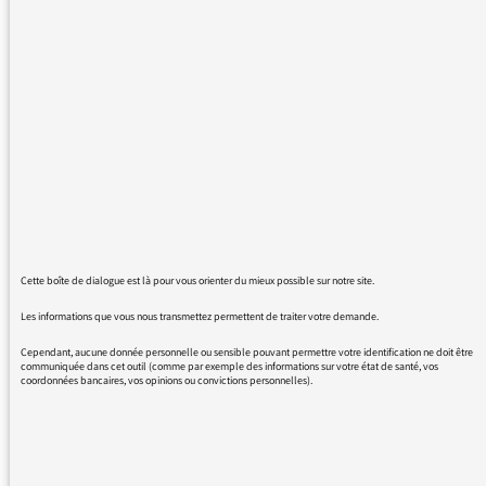
Cher Monsieur,
J'aime bien vos petits billets du "Pourquoi du
comment", dont j'écoute de temps en temps
avec plaisir une petite série en podcast.
Sur celui du 25 mai dernier ("Les referendums
sont-ils un progrès ou une régression de la
démocratie ?" - sujet très important!), je me
permettrai de vous adresser deux petites
remarques. La première concerne l'usage du
mot "caste" pour désigner les Patriciens à
Rome, terme que je ne pense pas vraiment
Cette boîte de dialogue est là pour vous orienter du mieux possible sur notre site.
précis ou approprié en l'occurrence.
Par le seconde, je voudrais attirer votre
Les informations que vous nous transmettez permettent de traiter votre demande.
attention sur le fait que ce que vous nommez
Cependant, aucune donnée personnelle ou sensible pouvant permettre votre identification ne doit être
la "question" contenue dans le plébiscite de
communiquée dans cet outil (comme par exemple des informations sur votre état de santé, vos
coordonnées bancaires, vos opinions ou convictions personnelles).
1852 n'est justement pas une question mais
une affirmation, à laquelle le votant est invité
à souscrire ou non. Ce qui n'est pas la même
chose, car ce seul fait est de nature à orienter