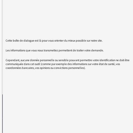
émissions. Et ce qui me fait écrire maintenant,
en tant que musicien -et comme tel, sensible
au positionnement du journaliste, sa véracité,
ses capacités de médiateur, humble et au
service du propos : merci, merci pour votre
enthousiasmant entretien.
Cette boîte de dialogue est là pour vous orienter du mieux possible sur notre site.
Excellente nouvelle pour moi : ce n'est pas
fini.
Les informations que vous nous transmettez permettent de traiter votre demande.
Cependant, aucune donnée personnelle ou sensible pouvant permettre votre identification ne doit être
communiquée dans cet outil (comme par exemple des informations sur votre état de santé, vos
coordonnées bancaires, vos opinions ou convictions personnelles).
REVENIR AUX MESSAGES
La médiatrice