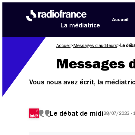
Aller au menu
Aller au contenu
Aller au pied de page
Accueil
La médiatrice
Accueil
>
Messages d’auditeurs
>
Le déba
Messages d
Vous nous avez écrit, la médiatr
Le débat de midi
28/07/2023 - 