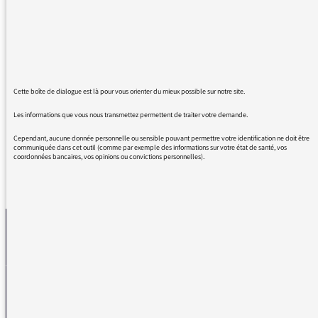
débat éco. Dominique SEUX est un des seuls
libéral qu'on a plaisir à entendre grâce à son
savoir-être mais un peu de contradiction sera
assurément bienvenu (surtout quand il s'agit
de Thomas Piketty) :-) Merci pour tout le
plaisir que vous nous donnez chaque matin.
Cette boîte de dialogue est là pour vous orienter du mieux possible sur notre site.
Cordialement
Les informations que vous nous transmettez permettent de traiter votre demande.
Cependant, aucune donnée personnelle ou sensible pouvant permettre votre identification ne doit être
communiquée dans cet outil (comme par exemple des informations sur votre état de santé, vos
coordonnées bancaires, vos opinions ou convictions personnelles).
REVENIR AUX MESSAGES
La médiatrice