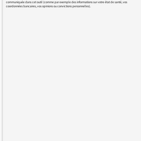
François
communiquée dans cet outil (comme par exemple des informations sur votre état de santé, vos
coordonnées bancaires, vos opinions ou convictions personnelles).
25/05/2018 - 15:06
Comme je l’ai déjà écrit, si vous saviez comme
la présence du sport féminin sur nos
antennes est un de mes combats en
compagnie du Comité Diversité de Radio
France. De belles avancées apparaissent
quand même là où ni les résultats ni des
reportages n’étaient diffusés auparavant,
mais je reconnais que le débat sur ce sujet est
parfois houleux avec le service des Sports.
Mais je ne lâche pas prise…