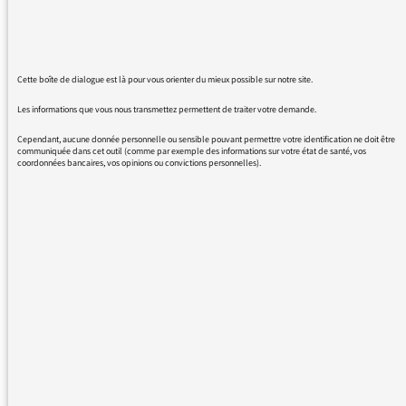
l'auteur de la chanson qu'il a passée à la fin
de l'émission d'aujourd'hui ? Je n'ai pas
trouvé la référence sur le site.
Cette boîte de dialogue est là pour vous orienter du mieux possible sur notre site.
Très cordialement à lui,
Les informations que vous nous transmettez permettent de traiter votre demande.
Cependant, aucune donnée personnelle ou sensible pouvant permettre votre identification ne doit être
communiquée dans cet outil (comme par exemple des informations sur votre état de santé, vos
coordonnées bancaires, vos opinions ou convictions personnelles).
24/02/2020 - 11:06
Bonjour,
Nous lui transmettons votre message.
Il s’agissait de Karaganda (Camp 99) par
Hubert-Félix Thiéfaine.