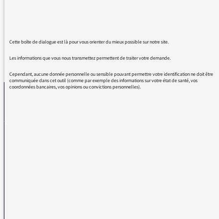
d'été.
Cette boîte de dialogue est là pour vous orienter du mieux possible sur notre site.
Les informations que vous nous transmettez permettent de traiter votre demande.
REVENIR AUX MESSAGES
Cependant, aucune donnée personnelle ou sensible pouvant permettre votre identification ne doit être
communiquée dans cet outil (comme par exemple des informations sur votre état de santé, vos
coordonnées bancaires, vos opinions ou convictions personnelles).
La médiatrice
VOUS AVEZ UN PROBLÈME DE RÉCEPTION ?
Remplissez l’un de nos formulaires afin que nous puissions vous aider.
Réception FM/DAB