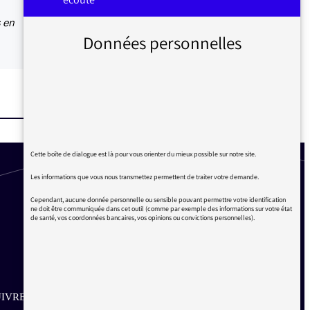
s en
Données personnelles
Cette boîte de dialogue est là pour vous orienter du mieux possible sur notre site.
Les informations que vous nous transmettez permettent de traiter votre demande.
Cependant, aucune donnée personnelle ou sensible pouvant permettre votre identification
ne doit être communiquée dans cet outil (comme par exemple des informations sur votre état
de santé, vos coordonnées bancaires, vos opinions ou convictions personnelles).
IVRE SUR LES RÉSEAUX