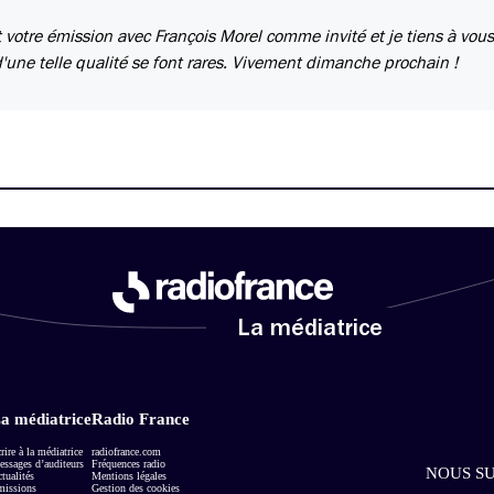
 votre émission avec François Morel comme invité et je tiens à vou
'une telle qualité se font rares. Vivement dimanche prochain !
La médiatrice
a médiatrice
Radio France
rire à la médiatrice
radiofrance.com
ssages d’auditeurs
Fréquences radio
NOUS SU
tualités
Mentions légales
missions
Gestion des cookies