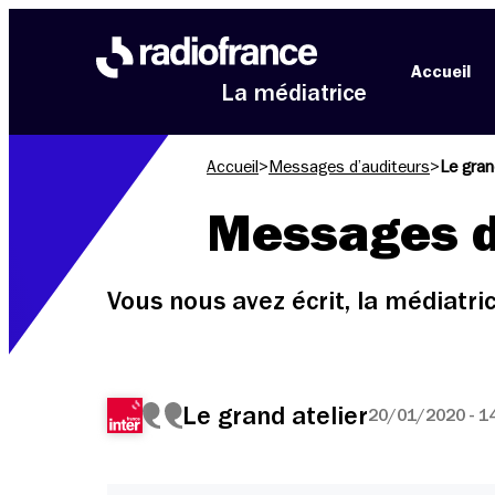
Aller au menu
Aller au contenu
Aller au pied de page
Accueil
La médiatrice
Accueil
>
Messages d’auditeurs
>
Le gran
Messages d
Vous nous avez écrit, la médiatr
Le grand atelier
20/01/2020 - 1