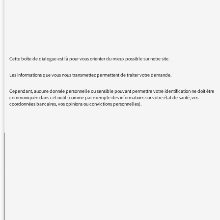
certitude qu'elle y arrivera, car elle est
démesurément talentueuse .
De plus, elle aura la ténacité et la volonté
nécessaire pour vaincre !
Bravo.
On vous aime .
Cette boîte de dialogue est là pour vous orienter du mieux possible sur notre site.
Les informations que vous nous transmettez permettent de traiter votre demande.
Cependant, aucune donnée personnelle ou sensible pouvant permettre votre identification ne doit être
communiquée dans cet outil (comme par exemple des informations sur votre état de santé, vos
coordonnées bancaires, vos opinions ou convictions personnelles).
REVENIR AUX MESSAGES
La médiatrice
VOUS AVEZ UN PROBLÈME DE RÉCEPTION ?