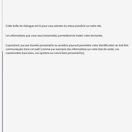
conscient et drôle aussi. Merci de l’avoir
invitée.
Cette boîte de dialogue est là pour vous orienter du mieux possible sur notre site.
Les informations que vous nous transmettez permettent de traiter votre demande.
REVENIR AUX MESSAGES
Cependant, aucune donnée personnelle ou sensible pouvant permettre votre identification ne doit être
communiquée dans cet outil (comme par exemple des informations sur votre état de santé, vos
coordonnées bancaires, vos opinions ou convictions personnelles).
La médiatrice
VOUS AVEZ UN PROBLÈME DE RÉCEPTION ?
Remplissez l’un de nos formulaires afin que nous puissions vous aider.
Réception FM/DAB