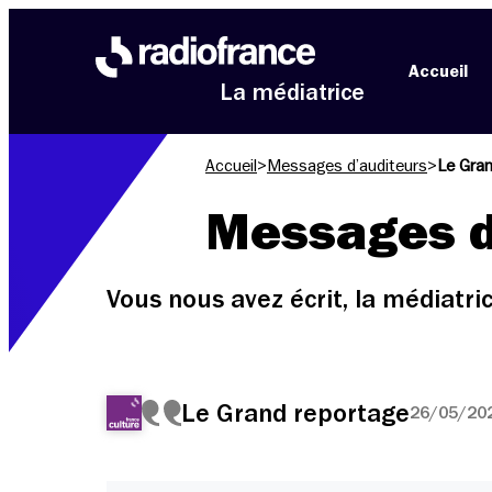
Aller au menu
Aller au contenu
Aller au pied de page
Accueil
La médiatrice
Accueil
>
Messages d’auditeurs
>
Le Gra
Messages d
Vous nous avez écrit, la médiatr
Le Grand reportage
26/05/202