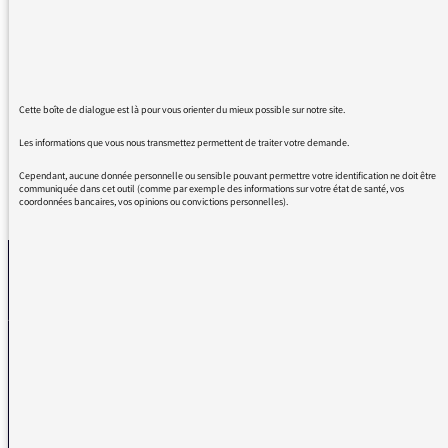
prononçant "ressusciter LES morts" est
vraiment navrant.
Un maître disait : "Si tu oublies de préparer,
prépare-toi à être oublié".
Cette boîte de dialogue est là pour vous orienter du mieux possible sur notre site.
Les informations que vous nous transmettez permettent de traiter votre demande.
Cependant, aucune donnée personnelle ou sensible pouvant permettre votre identification ne doit être
communiquée dans cet outil (comme par exemple des informations sur votre état de santé, vos
REVENIR AUX MESSAGES
coordonnées bancaires, vos opinions ou convictions personnelles).
La médiatrice
VOUS AVEZ UN PROBLÈME DE RÉCEPTION ?
Remplissez l’un de nos formulaires afin que nous puissions vous aider.