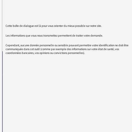
Et merci le télétravail de me permettre de
danser en bossant !!
Cette boîte de dialogue est là pour vous orienter du mieux possible sur notre site.
Les informations que vous nous transmettez permettent de traiter votre demande.
REVENIR AUX MESSAGES
Cependant, aucune donnée personnelle ou sensible pouvant permettre votre identification ne doit être
communiquée dans cet outil (comme par exemple des informations sur votre état de santé, vos
coordonnées bancaires, vos opinions ou convictions personnelles).
La médiatrice
VOUS AVEZ UN PROBLÈME DE RÉCEPTION ?
Remplissez l’un de nos formulaires afin que nous puissions vous aider.
Réception FM/DAB