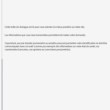
hebdomadaire à la rentrée ; choix des thèmes
et des intervenants, dialogues, son émission
est passionnante.
Cordialement
Cette boîte de dialogue est là pour vous orienter du mieux possible sur notre site.
Les informations que vous nous transmettez permettent de traiter votre demande.
Cependant, aucune donnée personnelle ou sensible pouvant permettre votre identification ne doit être
communiquée dans cet outil (comme par exemple des informations sur votre état de santé, vos
REVENIR AUX MESSAGES
coordonnées bancaires, vos opinions ou convictions personnelles).
La médiatrice
VOUS AVEZ UN PROBLÈME DE RÉCEPTION ?
Remplissez l’un de nos formulaires afin que nous puissions vous aider.