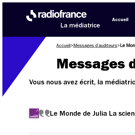
Aller au menu
Aller au contenu
Aller au pied de page
Accueil
La médiatrice
Accueil
>
Messages d’auditeurs
>
Le Mon
Messages d
Vous nous avez écrit, la médiatr
Le Monde de Julia La scie