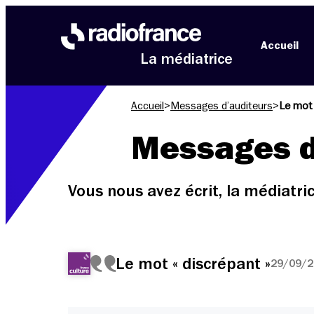
Aller au menu
Aller au contenu
Aller au pied de page
Accueil
La médiatrice
Accueil
>
Messages d’auditeurs
>
Le mot 
Messages d
Vous nous avez écrit, la médiatr
Le mot « discrépant »
29/09/2