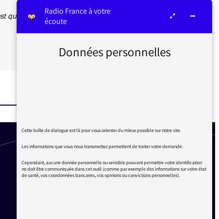
Radio France à votre
est que
écoute
Données personnelles
Cette boîte de dialogue est là pour vous orienter du mieux possible sur notre site.
Les informations que vous nous transmettez permettent de traiter votre demande.
Cependant, aucune donnée personnelle ou sensible pouvant permettre votre identification
ne doit être communiquée dans cet outil (comme par exemple des informations sur votre état
de santé, vos coordonnées bancaires, vos opinions ou convictions personnelles).