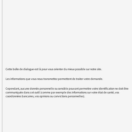
le musée imaginaire, la page semble vide...
Cela est-il normal ?
Merci de votre réponse
Cette boîte de dialogue est là pour vous orienter du mieux possible sur notre site.
04/01/2016 - 21:43
Les informations que vous nous transmettez permettent de traiter votre demande.
Cependant, aucune donnée personnelle ou sensible pouvant permettre votre identification ne doit être
communiquée dans cet outil (comme par exemple des informations sur votre état de santé, vos
coordonnées bancaires, vos opinions ou convictions personnelles).
Hélas l’émission n’est plus disponible à la
réécoute
En revanche vous pouvez réécouter cette
interview de Paul Veyne
https://www.franceinter.fr/evenement-le-