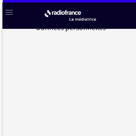
Aller au menu
Aller au contenu
Aller au pied de page
Radio France à votre écoute
Menu
La médiatrice
Données personnelles
Accueil
>
Messages d’auditeurs
>
le musée imaginaire
Messages d’auditeurs
Vous nous avez écrit, la médiatrice vous répond
le musée imaginaire
04/01/2016 - 21:43
Bonsoir,
Je ne parviens pas à réécouter les émissions