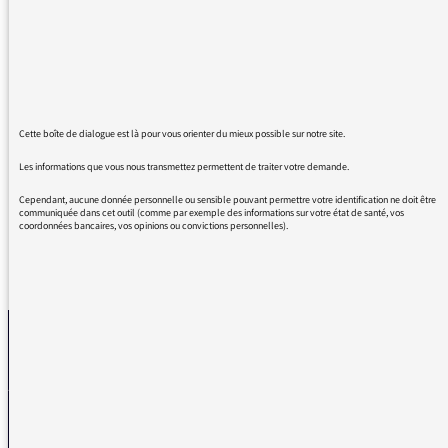
plutôt que "les".
exemple : Des catholiques manifestent ...
des scientifiques pensent que...
des républicains soutiennent ...
Cette boîte de dialogue est là pour vous orienter du mieux possible sur notre site.
Le pluriel indéfini permet de nuancer et donc
de tenir compte de l'opinion de tous.
Les informations que vous nous transmettez permettent de traiter votre demande.
Cependant, aucune donnée personnelle ou sensible pouvant permettre votre identification ne doit être
communiquée dans cet outil (comme par exemple des informations sur votre état de santé, vos
coordonnées bancaires, vos opinions ou convictions personnelles).
REVENIR AUX MESSAGES
La médiatrice