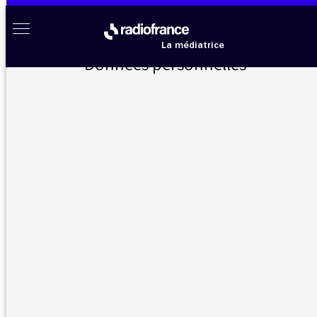
Aller au menu
Aller au contenu
Aller au pied de page
Radio France à votre écoute
Menu
La médiatrice
Données personnelles
Accueil
>
Messages d’auditeurs
>
Le point de la médiatrice Finkielkraut
Messages d’auditeurs
Vous nous avez écrit, la médiatrice vous répond
Le point de la médiatrice
21/01/2021 -
Finkielkraut
16:08
J'ai entendu tout à l’heure le point de la
médiatrice et ai trouvé la mise au point de la