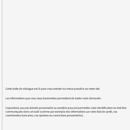
directrice de France Culture, concernant Alain
Finkielkraut, tout à fait remarquable. Je
confesse ne pas être une grande fan de M.
Finkielkraut, je le trouve assez pontifiant et ne
suis pas toujours d’accord avec ce qu’il dit et,
quand j’écoute Répliques, c’est plus pour les
propos de ses invités que pour les siens. Pour
autant, j’avoue être assez abasourdie que des
auditeurs aient « demandé sa tête ». Cela,
après avoir entendu, ce matin, la rupture
entre Xavier Gorce et Le Monde en raison de
son pingouin ironique, c’est beaucoup dans
Cette boîte de dialogue est là pour vous orienter du mieux possible sur notre site.
une même journée. Je suis lasse et
désespérée de cet univers médiatique où la
Les informations que vous nous transmettez permettent de traiter votre demande.
nuance, le second degré, la prise de recul, la
Cependant, aucune donnée personnelle ou sensible pouvant permettre votre identification ne doit être
complexité semblent des valeurs en voie de
communiquée dans cet outil (comme par exemple des informations sur votre état de santé, vos
coordonnées bancaires, vos opinions ou convictions personnelles).
disparition. Heureusement, il y a une oasis :
France Culture. Et cela explique peut-être les