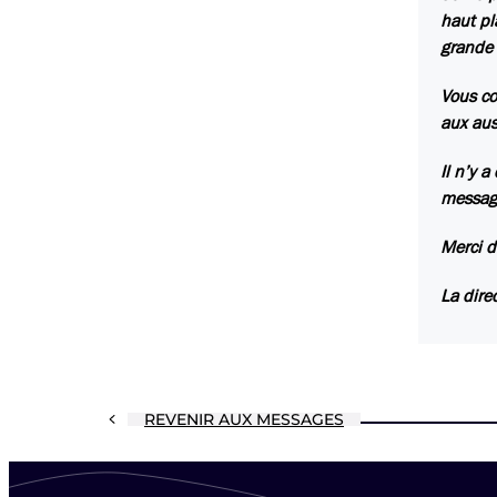
haut pl
grande 
Vous co
aux aus
Il n’y 
message
Merci de
La dire
REVENIR AUX MESSAGES