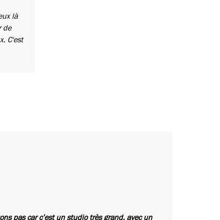
eux là
r de
. C'est
ons pas car c’est un studio très grand, avec un