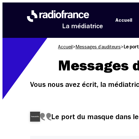
Aller au menu
Aller au contenu
Aller au pied de page
Accueil
La médiatrice
Accueil
>
Messages d’auditeurs
>
Le port
Messages d
Vous nous avez écrit, la médiatr
Le port du masque dans le