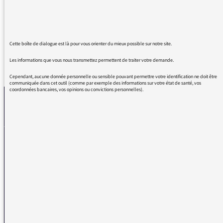
la mer de Lorient. ERREUR. Il est visible à La
Cité de la mer à Cherbourg.
Cette boîte de dialogue est là pour vous orienter du mieux possible sur notre site.
Les informations que vous nous transmettez permettent de traiter votre demande.
REVENIR AUX MESSAGES
Cependant, aucune donnée personnelle ou sensible pouvant permettre votre identification ne doit être
communiquée dans cet outil (comme par exemple des informations sur votre état de santé, vos
coordonnées bancaires, vos opinions ou convictions personnelles).
La médiatrice
VOUS AVEZ UN PROBLÈME DE RÉCEPTION ?
Remplissez l’un de nos formulaires afin que nous puissions vous aider.
Réception FM/DAB