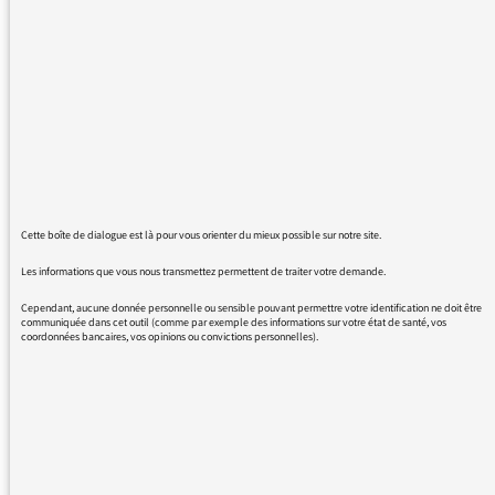
"meurtre". Aujourd'hui encore le commentaire
sur le meurtre du soldat ukrainien par les
forces armées russes qualifie son meurtre
d'exécution. Un condamné est exécuté après
décision de justice, mais un prisonnier de
guerre n'est pas exécuté de cette manière là, il
est assassiné. Il faut absolument redonner
aux mots leur vrai sens, leur vraie valeur, leur
vrai pouvoir, même si c'est celui de l'horreur.
Cette boîte de dialogue est là pour vous orienter du mieux possible sur notre site.
Les informations que vous nous transmettez permettent de traiter votre demande.
C'est un meurtre, un assassinat, pas une
exécution.
Cependant, aucune donnée personnelle ou sensible pouvant permettre votre identification ne doit être
communiquée dans cet outil (comme par exemple des informations sur votre état de santé, vos
coordonnées bancaires, vos opinions ou convictions personnelles).
Exigez des apprentis journalistes, ou des
journalistes expérimentés qui oublient le sens
des mots, qu'ils respectent la langue, et la
mémoire de ces héros.