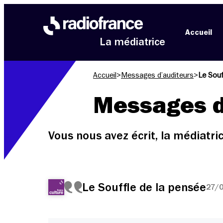
Aller au menu
Aller au contenu
Aller au pied de page
Accueil
La médiatrice
Accueil
>
Messages d’auditeurs
>
Le Souf
Messages d
Vous nous avez écrit, la médiatr
Le Souffle de la pensée
27/0