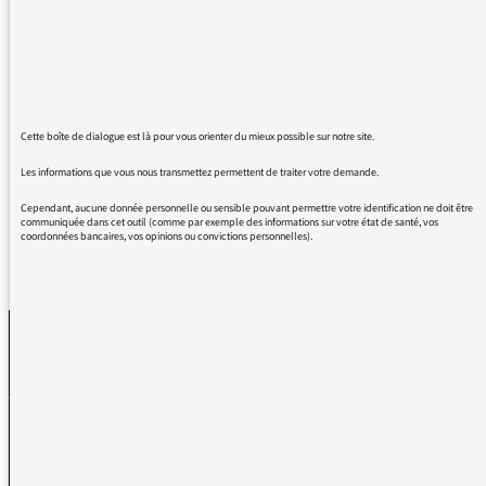
Vous en avez parcouru du chemin Monsieur
Emanuel Laurentin depuis vos débuts avec
Jean Lebrun ou Pierre Assouline si je ne me
trompe...
Cette boîte de dialogue est là pour vous orienter du mieux possible sur notre site.
Dans tous les cas, Bravo !
Les informations que vous nous transmettez permettent de traiter votre demande.
Cependant, aucune donnée personnelle ou sensible pouvant permettre votre identification ne doit être
communiquée dans cet outil (comme par exemple des informations sur votre état de santé, vos
coordonnées bancaires, vos opinions ou convictions personnelles).
REVENIR AUX MESSAGES
La médiatrice