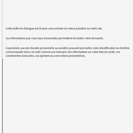
auditeur quotidien, mais lorsque j'écoute
votre émission, je m'évade, grâce à vous et à
vos invités. Bravo et merci !
Cette boîte de dialogue est là pour vous orienter du mieux possible sur notre site.
Les informations que vous nous transmettez permettent de traiter votre demande.
REVENIR AUX MESSAGES
Cependant, aucune donnée personnelle ou sensible pouvant permettre votre identification ne doit être
communiquée dans cet outil (comme par exemple des informations sur votre état de santé, vos
coordonnées bancaires, vos opinions ou convictions personnelles).
La médiatrice
VOUS AVEZ UN PROBLÈME DE RÉCEPTION ?
Remplissez l’un de nos formulaires afin que nous puissions vous aider.